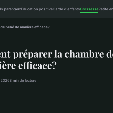
ls parentaux
Éducation positive
Garde d'enfants
Grossesse
Petite e
de bébé de manière efficace?
t préparer la chambre d
ère efficace?
r 2026
8 min de lecture