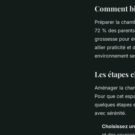
Comment bie
Préparer la chamb
72 % des parents
grossesse pour é
allier praticité 
environnement ser
Les étapes 
Aménager la cham
Pour que cet espac
quelques étapes e
avec sérénité.
Choisissez u
et des sources