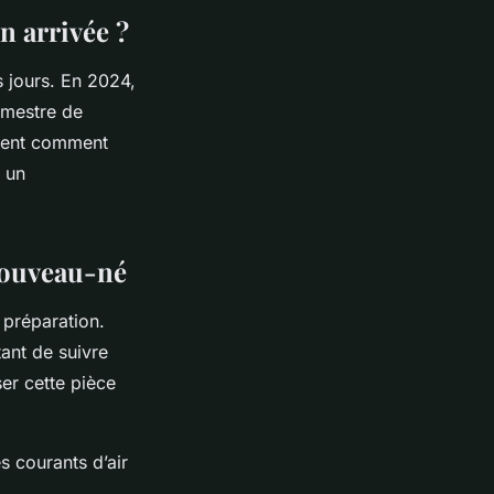
n arrivée ?
s jours. En 2024,
imestre de
ement comment
r un
nouveau-né
préparation.
tant de suivre
er cette pièce
es courants d’air