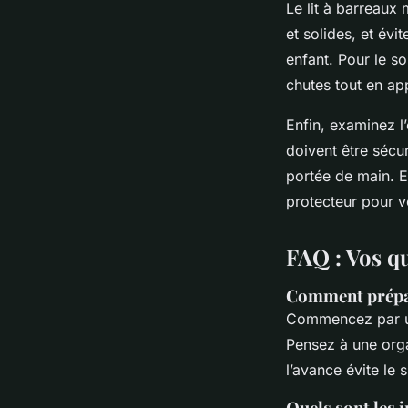
Le lit à barreaux 
et solides, et évi
enfant. Pour le so
chutes tout en ap
Enfin, examinez l
doivent être sécu
portée de main. E
protecteur pour vo
FAQ : Vos q
Comment prépar
Commencez par un
Pensez à une orga
l’avance évite le 
Quels sont les 