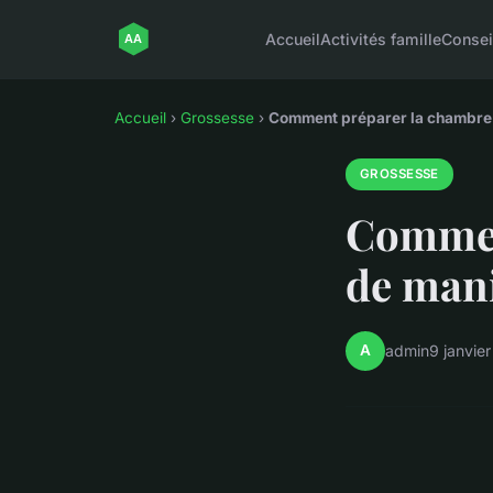
Accueil
Activités famille
Consei
Accueil
›
Grossesse
›
Comment préparer la chambre 
GROSSESSE
Commen
de mani
A
admin
9 janvie