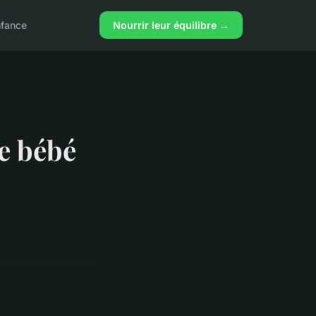
nfance
Nourrir leur équilibre →
e bébé