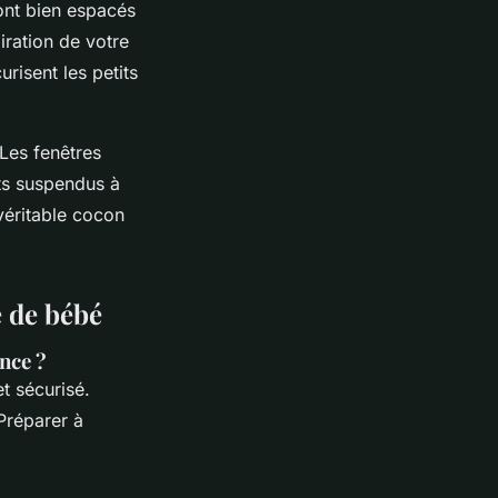
sont bien espacés
iration de votre
urisent les petits
Les fenêtres
nts suspendus à
véritable cocon
e de bébé
nce ?
t sécurisé.
Préparer à