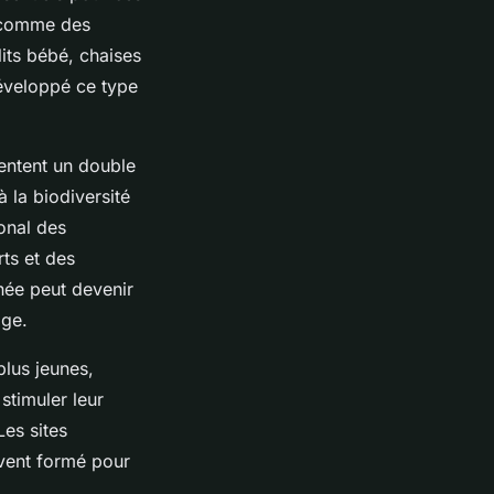
s comme des
its bébé, chaises
développé ce type
sentent un double
à la biodiversité
ional des
ts et des
née peut devenir
age.
plus jeunes,
stimuler leur
Les sites
uvent formé pour