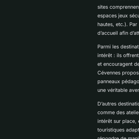
sites comprennent
espaces jeux sécu
hautes, etc.). Pa
d’accueil afin d’at
Parmi les destina
intérêt : ils offr
et encouragent de
Cévennes propose 
panneaux pédagog
une véritable aven
D’autres destinat
comme des ateliers
intérêt sur place,
touristiques adap
répondre de maniè