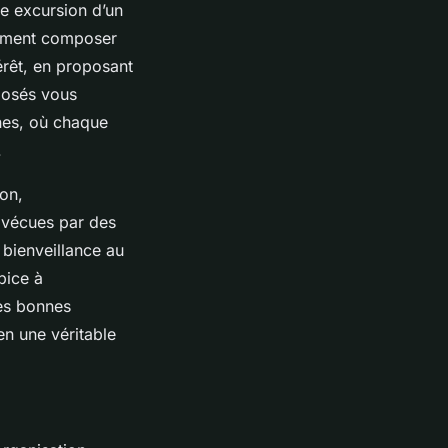
ne excursion d’un
comment composer
érêt, en proposant
oposés vous
ines, où chaque
.
ion,
 vécues par des
 bienveillance au
pice à
Les bonnes
n une véritable