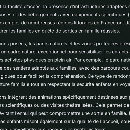
 la facilité d’accès, la présence d’infrastructures adaptée
risés et des hébergements avec équipements spécifiques (l
r exemple, de nombreuses régions littorales en France ont 
tirer les familles en quête de sorties en famille réussies.
tions prisées, les parcs naturels et les zones protégées pré
ent un cadre naturel exceptionnel pour sensibiliser les enfants 
s activités physiques en plein air. Par exemple, le parc nat
des sentiers adaptés aux familles, avec des parcours cour
iques pour faciliter la compréhension. Ce type de randon
ture familiale tout en respectant la sécurité enfants en voy
ions intègrent des animations spécifiquement destinées aux 
 scientifiques ou des visites théâtralisées. Cela permet de 
 évitant l’ennui qui peut compromettre une sortie en famille. 
tés enfants misent également sur la qualité de l'accueil, so
re bienveillante aux besoins des petits visiteurs.