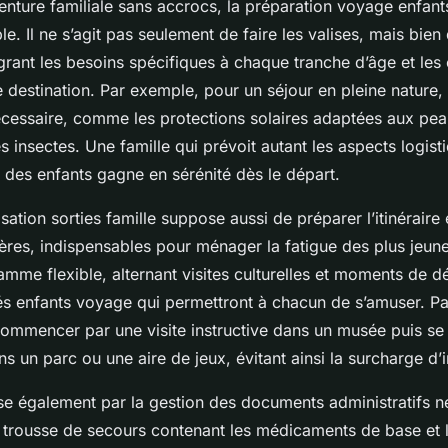
enture familiale sans accrocs, la préparation voyage enfant
e. Il ne s’agit pas seulement de faire les valises, mais bie
grant les besoins spécifiques à chaque tranche d’âge et les 
 destination. Par exemple, pour un séjour en pleine nature, 
nécessaire, comme les protections solaires adaptées aux peau
es insectes. Une famille qui prévoit autant les aspects logis
t des enfants gagne en sérénité dès le départ.
ation sorties famille suppose aussi de préparer l’itinéraire
ères, indispensables pour ménager la fatigue des plus jeunes.
amme flexible, alternant visites culturelles et moments de d
ités enfants voyage qui permettront à chacun de s’amuser. P
commencer par une visite instructive dans un musée puis se
s un parc ou une aire de jeux, évitant ainsi la surcharge d’
sse également par la gestion des documents administratifs né
 trousse de secours contenant les médicaments de base et l