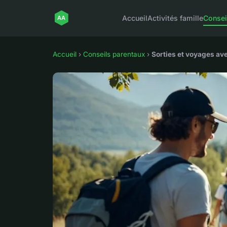
Accueil
Activités famille
Consei
Accueil
›
Conseils parentaux
›
Sorties et voyages ave