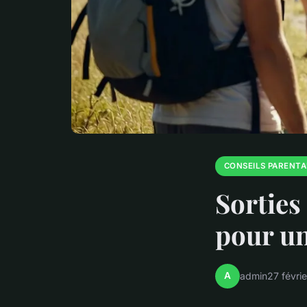
CONSEILS PARENT
Sorties
pour un
A
admin
27 févri