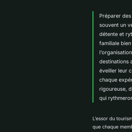
Préparer des 
souvent un vé
détente et ry
familiale bie
l’organisatio
destinations 
éveiller leur
chaque expér
rigoureuse, d
qui rythmero
L’essor du touris
que chaque membr