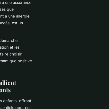
ire une assurance
uses que
nt a une allergie
accès, est un
e démarche
tion et les
aire choisir
dynamique positive
allient
ants
 enfants, offrant
ssentiels pour ces